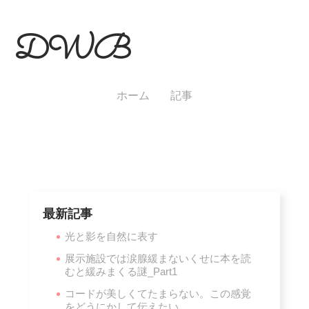
DWB
ホーム
記事
最新記事
光と影を自然に表す
展示施設では涙腺緩まないくせに本を読
むと緩みまくる謎_Part1
コードが美しくてたまらない。この感覚
をどうにかして伝えたい